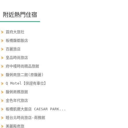
單
管
附近熱門住宿
理
⋟
首府大旅社
會
⋟
板橋馥都飯店
員
⋟
百麗旅店
帳
⋟
皇品時尚旅店
戶
⋟
府中棧時尚精品旅館
⋟
馥俐商旅二館(原馥麗)
客
⋟
Q Motel【保證有車位】
服
⋟
馥俐商務旅館
聯
絡
⋟
金色年代旅店
單
⋟
板橋凱撒大飯店 CAESAR PARK...
⋟
睡台北時尚旅店-南雅館
⋟
美麗殿商旅
Line