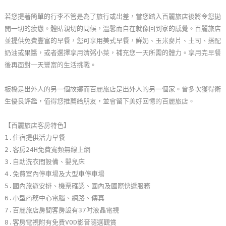
玩
若您提著簡單的行李不管是為了旅行或出差，當您踏入百麗旅店後將令您拋
樂
開一切的疲憊。體貼親切的問候，溫馨而自在就像回到家的感覺。百麗旅店
地
並提供免費豐富的早餐，您可享用美式早餐，鮮奶、玉米麥片、土司、搭配
圖
奶油或果醬，或者選擇享用清粥小菜，補充您一天所需的體力。享用完早餐
後再面對一天豐富的生活挑戰。
顧
客
板橋是出外人的另一個故鄉而百麗旅店是出外人的另一個家。曾多次獲得衛
服
生優良評鑑，值得您推薦給朋友，並會留下美好回憶的百麗旅店。
務
【百麗旅店客房特色】
1.住宿提供活力早餐
顧
2.客房24H免費寬頻無線上網
客
3.自助洗衣間設備、嬰兒床
滿
4.免費室內停車場及大型車停車場
意
5.國內旅遊安排、機票確認、國內及國際快遞服務
度
6.小型商務中心電腦、網路、傳真
7.百麗旅店房間客房設有37吋液晶電視
8.客房電視附有免費VOD影音隨選觀賞
訂