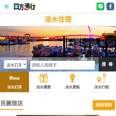
淡水住宿
四
方
通
行
訂
房
搜 尋
台
灣
訂
淡水訂房
淡水優惠
淡水景點
淡水行程
房
百麗旅店
詳細資料
直接跟飯店訂房
HOT