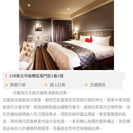
特
色
民
宿
全
球
租
車
⫯
220新北市板橋區南門街1巷2號
⋟
房間介紹
⋟
線上訂房
⋟
交通資訊
網
~百麗旅店全館亮麗裝潢展新迎賓~
紅
百麗旅店寵愛每位賓客，期待您能盡情享受旅居的美好時光。簡單中帶流線
帶
創意的大廳空間，透過傢飾點綴出躍動的層次，展現出率真的空間性格。深
你
灰色櫃抬線條給人有沉穩與雋永、搭配別緻的藝品陳設，散發著雅致的氣
玩
息。時尚現代感風格室內設計與色調，一系列精心挑選的客房備品，為您構
築品味非凡的優雅舒適環境。百麗旅店等待您來細細品嚐~